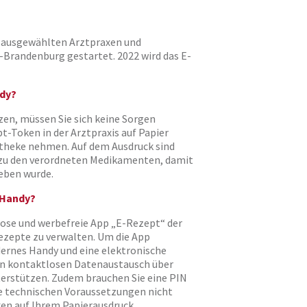
n ausgewählten Arztpraxen und
-Brandenburg gestartet. 2022 wird das E-
ndy?
en, müssen Sie sich keine Sorgen
t-Token in der Arztpraxis auf Papier
otheke nehmen. Auf dem Ausdruck sind
 zu den verordneten Medikamenten, damit
ieben wurde.
r Handy?
enlose und werbefreie App „E-Rezept“ der
ezepte zu verwalten. Um die App
dernes Handy und eine elektronische
en kontaktlosen Datenaustausch über
erstützen. Zudem brauchen Sie eine PIN
se technischen Voraussetzungen nicht
en auf Ihrem Papierausdruck