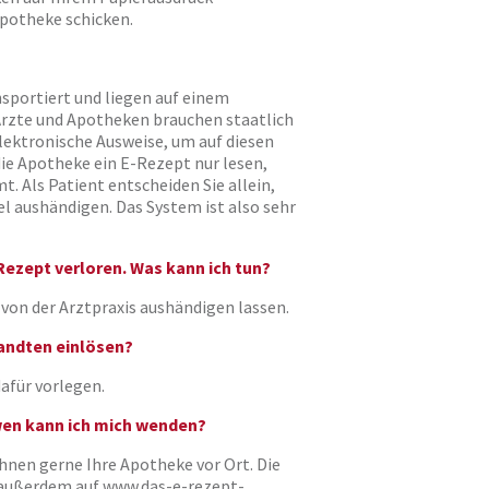
Apotheke schicken.
nsportiert und liegen auf einem
 Ärzte und Apotheken brauchen staatlich
lektronische Ausweise, um auf diesen
die Apotheke ein E-Rezept nur lesen,
t. Als Patient entscheiden Sie allein,
el aushändigen. Das System ist also sehr
-Rezept verloren. Was kann ich tun?
t von der Arztpraxis aushändigen lassen.
andten einlösen?
afür vorlegen.
wen kann ich mich wenden?
nen gerne Ihre Apotheke vor Ort. Die
 außerdem auf
www.das-e-rezept-