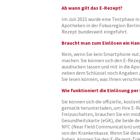
Ab wann gilt das E-Rezept?
Im Juli 2021 wurde eine Testphase i
Apotheken in der Fokusregion Berlin
Rezept bundesweit eingeführt.
Braucht man zum Einlösen ein Ha
Nein, wenn Sie kein Smartphone nutz
machen. Sie können sich den E-Rezep
ausdrucken lassen und mit in die Ap
neben dem Schlüssel noch Angaben
Sie lesen können, was Ihnen verschr
Wie funktioniert die Einlösung pe
Sie können sich die offizielle, kost
gematik herunterladen, um Ihre E-R
freizuschalten, brauchen Sie ein mo
Gesundheitskarte (eGK), die beide d
NFC (Near Field Communication) unt
von der Krankenkasse. Wenn Sie die
haben, können Sie den E-Rezept-Tok